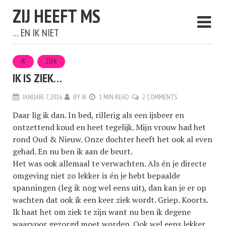
ZIJ HEEFT MS
… EN IK NIET
IK
ZIEK
IK IS ZIEK…
JANUARI 7, 2016
BY
IK
1 MIN READ
2 COMMENTS
Daar lig ik dan. In bed, rillerig als een ijsbeer en
ontzettend koud en heet tegelijk. Mijn vrouw had het
rond Oud & Nieuw. Onze dochter heeft het ook al even
gehad. En nu ben ik aan de beurt.
Het was ook allemaal te verwachten. Als én je directe
omgeving niet zo lekker is én je hebt bepaalde
spanningen (leg ik nog wel eens uit), dan kan je er op
wachten dat ook ik een keer ziek wordt. Griep. Koorts.
Ik haat het om ziek te zijn want nu ben ik degene
waarvoor gezorgd moet worden. Ook wel eens lekker