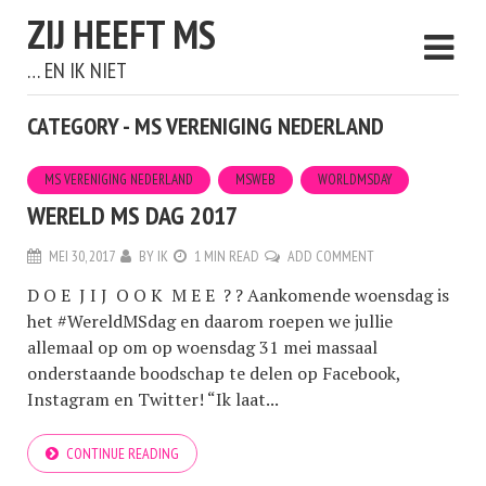
ZIJ HEEFT MS
… EN IK NIET
CATEGORY - MS VERENIGING NEDERLAND
MS VERENIGING NEDERLAND
MSWEB
WORLDMSDAY
WERELD MS DAG 2017
MEI 30, 2017
BY
IK
1 MIN READ
ADD COMMENT
D O E J I J O O K M E E ? ? Aankomende woensdag is
het #WereldMSdag en daarom roepen we jullie
allemaal op om op woensdag 31 mei massaal
onderstaande boodschap te delen op Facebook,
Instagram en Twitter! “Ik laat...
CONTINUE READING