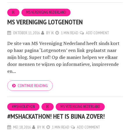
IK
MS VERENIGING NEDERLAND
MS VERENIGING LOTGENOTEN
OKTOBER 11, 2016
BY
IK
1 MIN READ
ADD COMMENT
De site van MS Vereniging Nederland heeft sinds kort
op haar pagina ‘Lotgenoten’ een link geplaatst naar
mijn blog. Super tof! Op die manier helpen we elkaar
door mensen te wijzen op informatieve, inspirerende
en...
CONTINUE READING
#MSHACKATHON
IK
MS VERENIGING NEDERLAND
#MSHACKATHON! HET IS BIJNA ZOVER!
MEI 18, 2016
BY
IK
1 MIN READ
ADD COMMENT