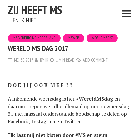
ZIJ HEEFT MS
… EN IK NIET
MS VERENIGING NEDERLAND
MSWEB
WORLDMSDAY
WERELD MS DAG 2017
MEI 30, 2017
BY
IK
1 MIN READ
ADD COMMENT
D O E J I J O O K M E E ? ?
Aankomende woensdag is het
#WereldMSdag
en
daarom roepen we jullie allemaal op om op woensdag
31 mei massaal onderstaande boodschap te delen op
Facebook, Instagram en Twitter!
“Ik laat mij niet kisten door #MS en steun