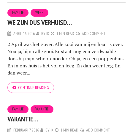
FAMILIE
WERK
WE ZIJN DUS VERHUISD…
APRIL 16, 2016
BY
IK
1 MIN READ
ADD COMMENT
2 April was het zover. Alle zooi van mij en haar is over.
Nou ja, bijna alle zooi. Er staat nog een verdwaalde
doos bij mijn schoonmoeder. Oh ja, en een poppenhuis.
En in ons huis is het vol en leeg. En dan weer leeg. En
dan weer...
CONTINUE READING
FAMILIE
VAKANTIE
VAKANTIE…
FEBRUARI 7, 2016
BY
IK
1 MIN READ
ADD COMMENT