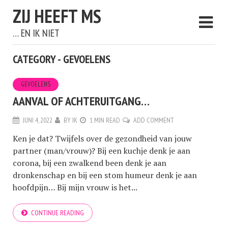
ZIJ HEEFT MS
… EN IK NIET
CATEGORY - GEVOELENS
GEVOELENS
AANVAL OF ACHTERUITGANG…
JUNI 4, 2022
BY
IK
1 MIN READ
ADD COMMENT
Ken je dat? Twijfels over de gezondheid van jouw
partner (man/vrouw)? Bij een kuchje denk je aan
corona, bij een zwalkend been denk je aan
dronkenschap en bij een stom humeur denk je aan
hoofdpijn… Bij mijn vrouw is het...
CONTINUE READING