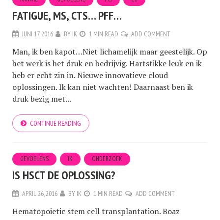
FATIGUE, MS, CTS… PFF…
JUNI 17, 2016
BY
IK
1 MIN READ
ADD COMMENT
Man, ik ben kapot…Niet lichamelijk maar geestelijk. Op
het werk is het druk en bedrijvig. Hartstikke leuk en ik
heb er echt zin in. Nieuwe innovatieve cloud
oplossingen. Ik kan niet wachten! Daarnaast ben ik
druk bezig met...
CONTINUE READING
GEVOELENS
IK
ONDERZOEK
IS HSCT DE OPLOSSING?
APRIL 26, 2016
BY
IK
1 MIN READ
ADD COMMENT
Hematopoietic stem cell transplantation. Boaz