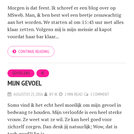
Morgen is dat feest. Ik schreef er een blog over op
MSweb. Man, ik ben best wel een beetje zenuwachtig
aan het worden. We starten al om 15:43 uur met alles
klaar zetten. Volgens mij is mijn meissie al kapot
voordat haar bar klaar...
CONTINUE READING
GEVOELENS
IK
MIJN GEVOEL
AUGUSTUS 23, 2016
BY
IK
1 MIN READ
1 COMMENT
Soms vind ik het echt heel moeilijk om mijn gevoel in
bedwang te houden. Mijn verloofde is een heel sterke
vrouw. Ze weet wat ze wil. Ze kan heel goed voor
zichzelf zorgen. Dan denk jij natuurlijk; Wow, dat is
toch goed?! En ja...