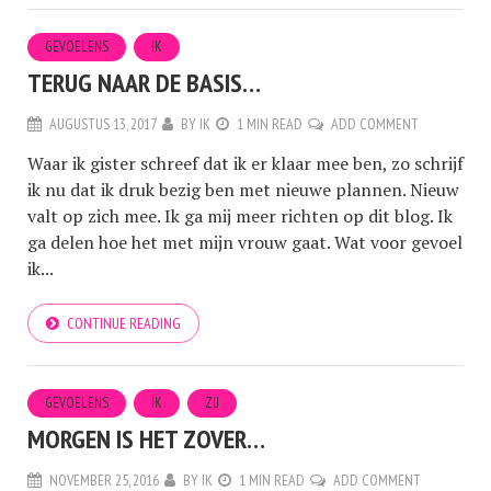
GEVOELENS
IK
TERUG NAAR DE BASIS…
AUGUSTUS 13, 2017
BY
IK
1 MIN READ
ADD COMMENT
Waar ik gister schreef dat ik er klaar mee ben, zo schrijf
ik nu dat ik druk bezig ben met nieuwe plannen. Nieuw
valt op zich mee. Ik ga mij meer richten op dit blog. Ik
ga delen hoe het met mijn vrouw gaat. Wat voor gevoel
ik...
CONTINUE READING
GEVOELENS
IK
ZIJ
MORGEN IS HET ZOVER…
NOVEMBER 25, 2016
BY
IK
1 MIN READ
ADD COMMENT