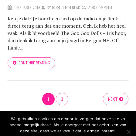
FEBRUARI 3, 2016
BY
IK
1 MIN READ
ADD COMMENT
Ken je dat? Je hoort een lied op de radio en je denkt
direct terug aan dat ene moment. Och, ik heb het heel
vaak. Als ik bijvoorbeeld The Goo Goo Dolls – Iris hoor,
dan denk ik terug aan mijn jeugd in Bergen NH. Of
Jamie...
CONTINUE READING
1
2
NEXT
We gebruiken cookies om ervoor te zorgen dat onze site zo
soepel mogelijk draait. Als je doorgaat met het gebruiken van
deze site, gaan we er vanuit dat je ermee instemt.