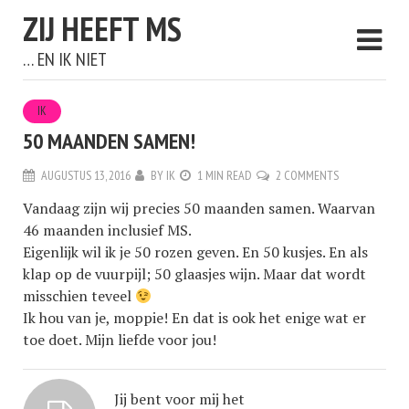
ZIJ HEEFT MS
… EN IK NIET
IK
50 MAANDEN SAMEN!
AUGUSTUS 13, 2016
BY
IK
1 MIN READ
2 COMMENTS
Vandaag zijn wij precies 50 maanden samen. Waarvan
46 maanden inclusief MS.
Eigenlijk wil ik je 50 rozen geven. En 50 kusjes. En als
klap op de vuurpijl; 50 glaasjes wijn. Maar dat wordt
misschien teveel
Ik hou van je, moppie! En dat is ook het enige wat er
toe doet. Mijn liefde voor jou!
Jij bent voor mij het