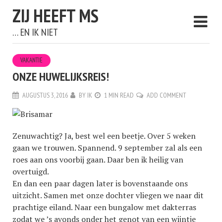
ZIJ HEEFT MS
… EN IK NIET
VAKANTIE
ONZE HUWELIJKSREIS!
AUGUSTUS 3, 2016
BY
IK
1 MIN READ
ADD COMMENT
Zenuwachtig? Ja, best wel een beetje. Over 5 weken
gaan we trouwen. Spannend. 9 september zal als een
roes aan ons voorbij gaan. Daar ben ik heilig van
overtuigd.
En dan een paar dagen later is bovenstaande ons
uitzicht. Samen met onze dochter vliegen we naar dit
prachtige eiland. Naar een bungalow met dakterras
zodat we ’s avonds onder het genot van een wijntje