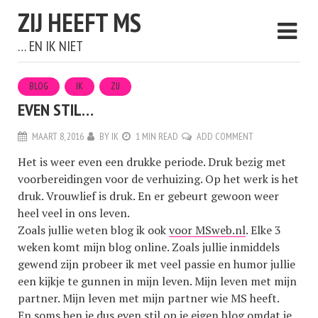
ZIJ HEEFT MS
… EN IK NIET
BLOG
IK
ZIJ
EVEN STIL…
MAART 8, 2016
BY
IK
1 MIN READ
ADD COMMENT
Het is weer even een drukke periode. Druk bezig met
voorbereidingen voor de verhuizing. Op het werk is het
druk. Vrouwlief is druk. En er gebeurt gewoon weer
heel veel in ons leven.
Zoals jullie weten blog ik ook
voor MSweb.nl
. Elke 3
weken komt mijn blog online. Zoals jullie inmiddels
gewend zijn probeer ik met veel passie en humor jullie
een kijkje te gunnen in mijn leven. Mijn leven met mijn
partner. Mijn leven met mijn partner wie MS heeft.
En soms ben je dus even stil op je eigen blog omdat je