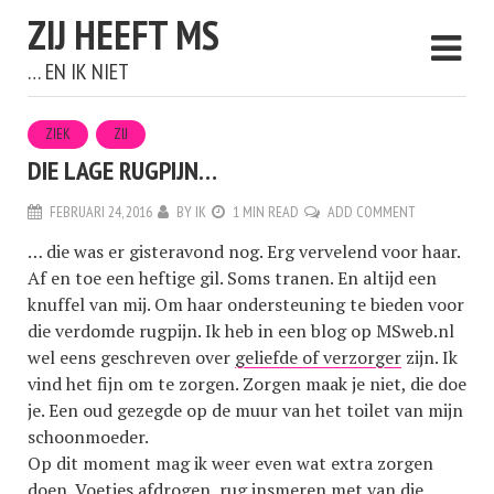
ZIJ HEEFT MS
… EN IK NIET
ZIEK
ZIJ
DIE LAGE RUGPIJN…
FEBRUARI 24, 2016
BY
IK
1 MIN READ
ADD COMMENT
… die was er gisteravond nog. Erg vervelend voor haar.
Af en toe een heftige gil. Soms tranen. En altijd een
knuffel van mij. Om haar ondersteuning te bieden voor
die verdomde rugpijn. Ik heb in een blog op MSweb.nl
wel eens geschreven over
geliefde of verzorger
zijn. Ik
vind het fijn om te zorgen. Zorgen maak je niet, die doe
je. Een oud gezegde op de muur van het toilet van mijn
schoonmoeder.
Op dit moment mag ik weer even wat extra zorgen
doen. Voetjes afdrogen, rug insmeren met van die