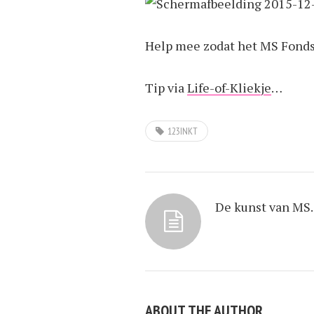
Help mee zodat het MS Fonds 
Tip via
Life-of-Kliekje
…
123INKT
De kunst van M
ABOUT THE AUTHOR