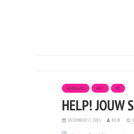
GEVOELENS
HELP
MS
HELP! JOUW S
DECEMBER 17, 2015
BY
IK