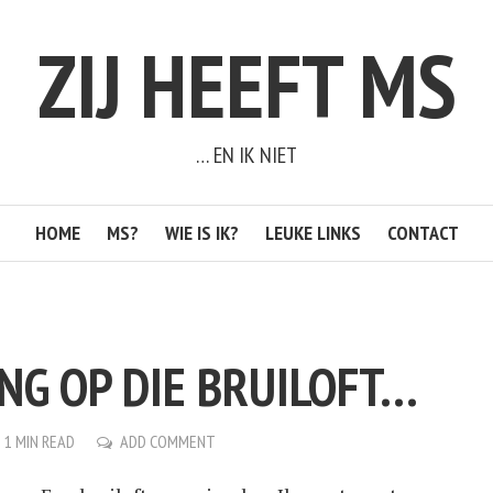
ZIJ HEEFT MS
… EN IK NIET
HOME
MS?
WIE IS IK?
LEUKE LINKS
CONTACT
NG OP DIE BRUILOFT…
1 MIN READ
ADD COMMENT