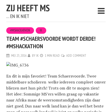
ZIJ HEEFT MS
… EN IK NIET
#MSHACKATHON
IK
TEAM #SCHAERSVOORDE WORDT DERDE!
#MSHACKATHON
MEI 23, 2016
BY
IK
1 MIN READ
ADD COMMENT
En dit is mijn favoriet! Team Schaersvoorde. Twee
middelbare scholieren welke iedereen compleet omver
bliezen met hun pitch! Trots om dit te mogen zien!
Het idee: Sommige MS’ers willen graag op vakantie
naar Afrika maar de weersomstandigheden zijn daar
niet goed. Dus naar welk land kan je dan wel het beste