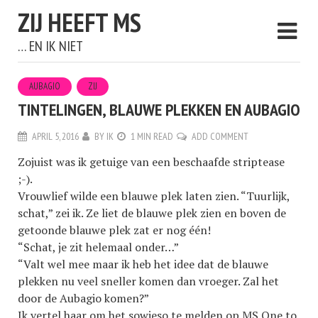
ZIJ HEEFT MS
… EN IK NIET
AUBAGIO
ZIJ
TINTELINGEN, BLAUWE PLEKKEN EN AUBAGIO
APRIL 5, 2016
BY
IK
1 MIN READ
ADD COMMENT
Zojuist was ik getuige van een beschaafde striptease
;-).
Vrouwlief wilde een blauwe plek laten zien. “Tuurlijk,
schat,” zei ik. Ze liet de blauwe plek zien en boven de
getoonde blauwe plek zat er nog
één!
“Schat, je zit helemaal onder…”
“Valt wel mee maar ik heb het idee dat de blauwe
plekken nu veel sneller komen dan vroeger. Zal het
door de Aubagio komen?”
Ik vertel haar om het sowieso te melden op
MS One to