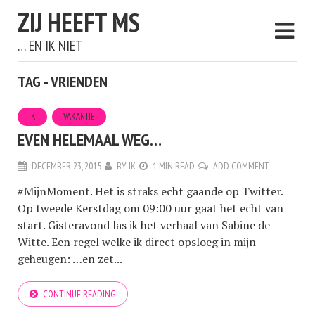
ZIJ HEEFT MS
… EN IK NIET
TAG - VRIENDEN
IK
VAKANTIE
EVEN HELEMAAL WEG…
DECEMBER 23, 2015
BY
IK
1 MIN READ
ADD COMMENT
#MijnMoment. Het is straks echt gaande op Twitter.
Op tweede Kerstdag om 09:00 uur gaat het echt van
start. Gisteravond las ik het verhaal van Sabine de
Witte. Een regel welke ik direct opsloeg in mijn
geheugen: …en zet...
CONTINUE READING