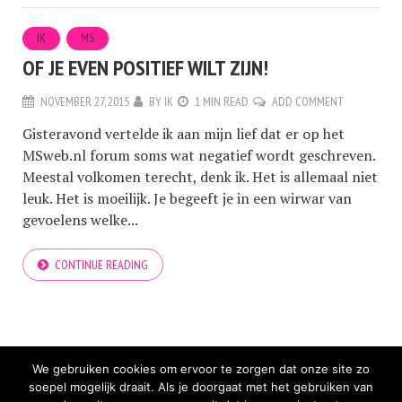
IK
MS
OF JE EVEN POSITIEF WILT ZIJN!
NOVEMBER 27, 2015
BY
IK
1 MIN READ
ADD COMMENT
Gisteravond vertelde ik aan mijn lief dat er op het
MSweb.nl forum soms wat negatief wordt geschreven.
Meestal volkomen terecht, denk ik. Het is allemaal niet
leuk. Het is moeilijk. Je begeeft je in een wirwar van
gevoelens welke...
CONTINUE READING
We gebruiken cookies om ervoor te zorgen dat onze site zo
soepel mogelijk draait. Als je doorgaat met het gebruiken van