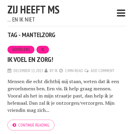
ZIJ HEEFT MS
… EN IK NIET
TAG - MANTELZORG
GEVOELENS
IK
IK VOEL EN ZORG!
DECEMBER 15, 2015
BY
IK
1 MIN READ
ADD COMMENT
Mensen die echt dichtbij mij staan, weten dat ik een
gevoelsmens ben. Een vis. Ik help graag mensen.
Vooral als het in mijn straatje past, dan help ik je
helemaal. Dan zal ik je ontzorgen/verzorgen. Mijn
vriendin mag zich...
CONTINUE READING