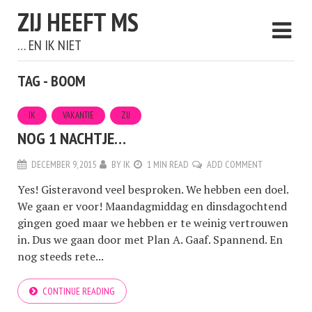
ZIJ HEEFT MS
… EN IK NIET
TAG - BOOM
IK
VAKANTIE
ZIJ
NOG 1 NACHTJE…
DECEMBER 9, 2015
BY
IK
1 MIN READ
ADD COMMENT
Yes! Gisteravond veel besproken. We hebben een doel.
We gaan er voor! Maandagmiddag en dinsdagochtend
gingen goed maar we hebben er te weinig vertrouwen
in. Dus we gaan door met Plan A. Gaaf. Spannend. En
nog steeds rete...
CONTINUE READING