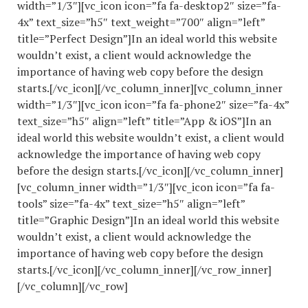
width=”1/3″][vc_icon icon=”fa fa-desktop2″ size=”fa-
4x” text_size=”h5″ text_weight=”700″ align=”left”
title=”Perfect Design”]In an ideal world this website
wouldn’t exist, a client would acknowledge the
importance of having web copy before the design
starts.[/vc_icon][/vc_column_inner][vc_column_inner
width=”1/3″][vc_icon icon=”fa fa-phone2″ size=”fa-4x”
text_size=”h5″ align=”left” title=”App & iOS”]In an
ideal world this website wouldn’t exist, a client would
acknowledge the importance of having web copy
before the design starts.[/vc_icon][/vc_column_inner]
[vc_column_inner width=”1/3″][vc_icon icon=”fa fa-
tools” size=”fa-4x” text_size=”h5″ align=”left”
title=”Graphic Design”]In an ideal world this website
wouldn’t exist, a client would acknowledge the
importance of having web copy before the design
starts.[/vc_icon][/vc_column_inner][/vc_row_inner]
[/vc_column][/vc_row]