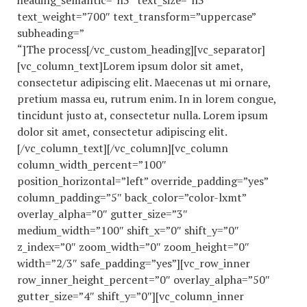
heading_semantic=”h3″ text_size=”h3″
text_weight=”700″ text_transform=”uppercase”
subheading=”
“]The process[/vc_custom_heading][vc_separator]
[vc_column_text]Lorem ipsum dolor sit amet,
consectetur adipiscing elit. Maecenas ut mi ornare,
pretium massa eu, rutrum enim. In in lorem congue,
tincidunt justo at, consectetur nulla. Lorem ipsum
dolor sit amet, consectetur adipiscing elit.
[/vc_column_text][/vc_column][vc_column
column_width_percent=”100″
position_horizontal=”left” override_padding=”yes”
column_padding=”5″ back_color=”color-lxmt”
overlay_alpha=”0″ gutter_size=”3″
medium_width=”100″ shift_x=”0″ shift_y=”0″
z_index=”0″ zoom_width=”0″ zoom_height=”0″
width=”2/3″ safe_padding=”yes”][vc_row_inner
row_inner_height_percent=”0″ overlay_alpha=”50″
gutter_size=”4″ shift_y=”0″][vc_column_inner