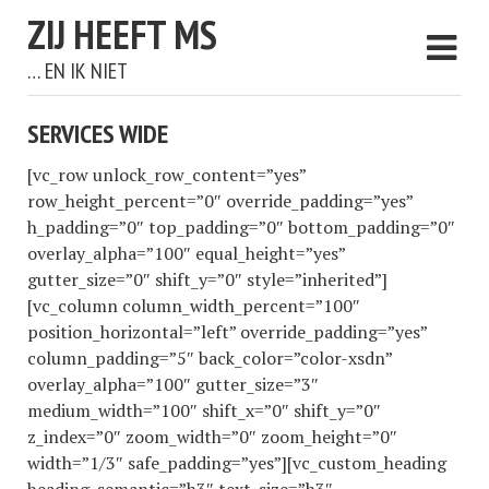
ZIJ HEEFT MS
… EN IK NIET
SERVICES WIDE
[vc_row unlock_row_content=”yes”
row_height_percent=”0″ override_padding=”yes”
h_padding=”0″ top_padding=”0″ bottom_padding=”0″
overlay_alpha=”100″ equal_height=”yes”
gutter_size=”0″ shift_y=”0″ style=”inherited”]
[vc_column column_width_percent=”100″
position_horizontal=”left” override_padding=”yes”
column_padding=”5″ back_color=”color-xsdn”
overlay_alpha=”100″ gutter_size=”3″
medium_width=”100″ shift_x=”0″ shift_y=”0″
z_index=”0″ zoom_width=”0″ zoom_height=”0″
width=”1/3″ safe_padding=”yes”][vc_custom_heading