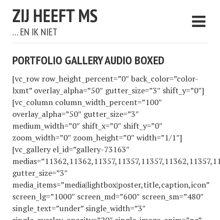
ZIJ HEEFT MS
… EN IK NIET
PORTFOLIO GALLERY AUDIO BOXED
[vc_row row_height_percent=”0″ back_color=”color-
lxmt” overlay_alpha=”50″ gutter_size=”3″ shift_y=”0″]
[vc_column column_width_percent=”100″
overlay_alpha=”50″ gutter_size=”3″
medium_width=”0″ shift_x=”0″ shift_y=”0″
zoom_width=”0″ zoom_height=”0″ width=”1/1″]
[vc_gallery el_id=”gallery-73163″
medias=”11362,11362,11357,11357,11357,11362,11357,1
gutter_size=”3″
media_items=”media|lightbox|poster,title,caption,icon”
screen_lg=”1000″ screen_md=”600″ screen_sm=”480″
single_text=”under” single_width=”3″