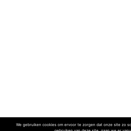
We gebruiken cookies om ervoor te zorgen dat onze site zo soe
gebruiken van deze site, gaan we er vanui