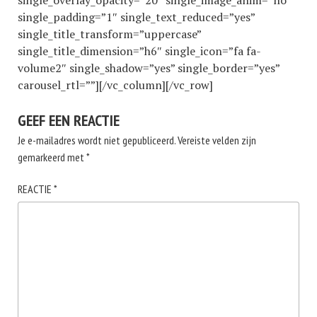
single_overlay_opacity=”20″ single_image_anim=”no”
single_padding=”1″ single_text_reduced=”yes”
single_title_transform=”uppercase”
single_title_dimension=”h6″ single_icon=”fa fa-
volume2″ single_shadow=”yes” single_border=”yes”
carousel_rtl=””][/vc_column][/vc_row]
GEEF EEN REACTIE
Je e-mailadres wordt niet gepubliceerd.
Vereiste velden zijn
gemarkeerd met
*
REACTIE
*