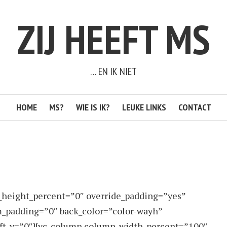
ZIJ HEEFT MS
… EN IK NIET
HOME
MS?
WIE IS IK?
LEUKE LINKS
CONTACT
_height_percent=”0″ override_padding=”yes”
_padding=”0″ back_color=”color-wayh”
hift_y=”0″][vc_column column_width_percent=”100″