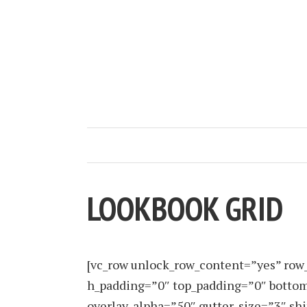
LOOKBOOK GRID
[vc_row unlock_row_content=”yes” row
h_padding=”0″ top_padding=”0″ bottom
overlay_alpha=”50″ gutter_size=”3″ s