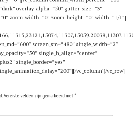
”dark” overlay_alpha=”50″ gutter_size=”3″
=”0″ zoom_width=”0″ zoom_height=”0″ width=”1/1″]
166,11315,23121,15074,11307,15059,20038,11307,113
een_md=”600″ screen_sm=”480″ single_width=”2″
ay_opacity=”50″ single_h_align=”center”
plus2″ single_border=”yes”
ingle_animation_delay=”200″][/vc_column][/vc_row]
d.
Vereiste velden zijn gemarkeerd met
*