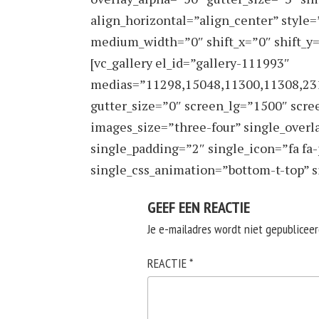
align_horizontal=”align_center” style=
medium_width=”0″ shift_x=”0″ shift_y
[vc_gallery el_id=”gallery-111993″
medias=”11298,15048,11300,11308,23
gutter_size=”0″ screen_lg=”1500″ scr
images_size=”three-four” single_overl
single_padding=”2″ single_icon=”fa fa-
single_css_animation=”bottom-t-top” s
GEEF EEN REACTIE
Je e-mailadres wordt niet gepubliceer
REACTIE
*