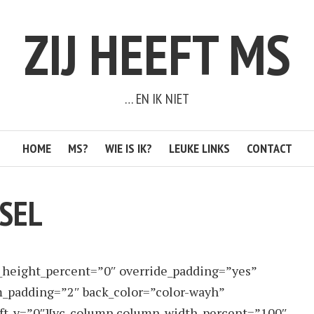
ZIJ HEEFT MS
… EN IK NIET
HOME
MS?
WIE IS IK?
LEUKE LINKS
CONTACT
SEL
_height_percent=”0″ override_padding=”yes”
_padding=”2″ back_color=”color-wayh”
hift_y=”0″][vc_column column_width_percent=”100″