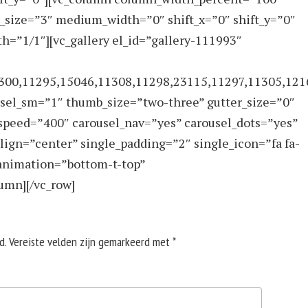
r_size=”3″ medium_width=”0″ shift_x=”0″ shift_y=”0″
=”1/1″][vc_gallery el_id=”gallery-111993″
300,11295,15046,11308,11298,23115,11297,11305,121
usel_sm=”1″ thumb_size=”two-three” gutter_size=”0″
speed=”400″ carousel_nav=”yes” carousel_dots=”yes”
lign=”center” single_padding=”2″ single_icon=”fa fa-
_animation=”bottom-t-top”
umn][/vc_row]
d.
Vereiste velden zijn gemarkeerd met
*