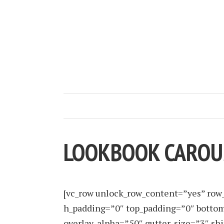
LOOKBOOK CAROU
[vc_row unlock_row_content=”yes” row
h_padding=”0″ top_padding=”0″ bottom
overlay_alpha=”50″ gutter_size=”3″ s