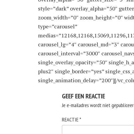
style=”dark” overlay_alpha=”50″ gutte
zoom_width=”0″ zoom_height=”0″ width
type=”carousel”
medias=”12168,12168,15069,11296,11
carousel_lg=”4″ carousel_md=”3″ caro
carousel_interval=”3000″ carousel_nav
single_overlay_opacity=”50″ single_h_a
plus2″ single_border=”yes” single_css
single_animation_delay=”200″][/vc_col
GEEF EEN REACTIE
Je e-mailadres wordt niet gepubliceer
REACTIE
*