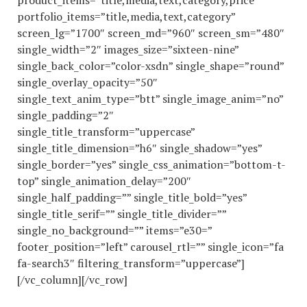
product_items=”title,media,text,category,price”
portfolio_items=”title,media,text,category”
screen_lg=”1700″ screen_md=”960″ screen_sm=”480″
single_width=”2″ images_size=”sixteen-nine”
single_back_color=”color-xsdn” single_shape=”round”
single_overlay_opacity=”50″
single_text_anim_type=”btt” single_image_anim=”no”
single_padding=”2″
single_title_transform=”uppercase”
single_title_dimension=”h6″ single_shadow=”yes”
single_border=”yes” single_css_animation=”bottom-t-
top” single_animation_delay=”200″
single_half_padding=”” single_title_bold=”yes”
single_title_serif=”” single_title_divider=””
single_no_background=”” items=”e30=”
footer_position=”left” carousel_rtl=”” single_icon=”fa
fa-search3″ filtering_transform=”uppercase”]
[/vc_column][/vc_row]