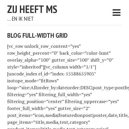
ZIJ HEEFT MS
… EN IK NIET
BLOG FULL-WIDTH GRID
[vc_row unlock_row_content=”yes”
row_height_percent=”0″ back_color=”color-lxmt”
overlay_alpha=”100″ gutter_size=”100″ shift_y=”0″
style=”inherited”][vc_column width=”1/1″]
[uncode_index el_id=”index-15588655905″
isotope_mode=”fitRows”
loop=”size:All|order_by:date|order:DESC|post_type:post|b
filtering=”yes” filtering_full_width=”yes”
filtering_position=”center” filtering_uppercase=”yes”
footer_full_width=”yes” gutter_size=”2″
post_items=”icon,media|featured|onpost|poster,date,title,
page_items=”title,media,text,category”