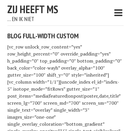
ZIJ HEEFT MS
… EN IK NIET
BLOG FULL-WIDTH CUSTOM
[vc_row unlock_row_content=”yes”
row_height_percent=”0″ override_padding=”yes”
h_padding=”0″ top_padding=”0″ bottom_padding=”0″
back_color=”color-wayh” overlay_alpha=”100″
gutter_size=”100″ shift_y=”0″ style=”inherited”]
[vc_column width=”1/1″][uncode_index el_id=”index-
5″ isotope_mode=”fitRows” gutter_size=”1″
post_items=”media|featured|onpost|poster,date,title”
screen_lg=”700″ screen_md=”700″ screen_sm=”700″
single_text=”overlay” single_width=”3″
images_size=”one-one”
single_overlay_coloration=”bottom_gradient”