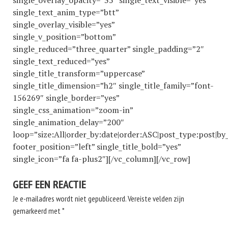
single_overlay_opacity=”35″ single_text_visible=”yes”
single_text_anim_type=”btt”
single_overlay_visible=”yes”
single_v_position=”bottom”
single_reduced=”three_quarter” single_padding=”2″
single_text_reduced=”yes”
single_title_transform=”uppercase”
single_title_dimension=”h2″ single_title_family=”font-
156269″ single_border=”yes”
single_css_animation=”zoom-in”
single_animation_delay=”200″
loop=”size:All|order_by:date|order:ASC|post_type:post|by
footer_position=”left” single_title_bold=”yes”
single_icon=”fa fa-plus2″][/vc_column][/vc_row]
GEEF EEN REACTIE
Je e-mailadres wordt niet gepubliceerd.
Vereiste velden zijn
gemarkeerd met
*